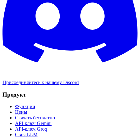
Присоединяйтесь к нашему Discord
Продукт
Функции
Цены
Скачать бесплатно
API-ключ Gemini
API-ключ Groq
Своя LLM