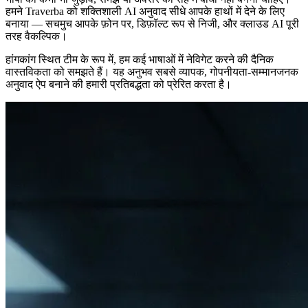
हमने Traverba को शक्तिशाली AI अनुवाद सीधे आपके हाथों में देने के लिए
बनाया — सचमुच आपके फ़ोन पर, डिफ़ॉल्ट रूप से निजी, और क्लाउड AI पूरी
तरह वैकल्पिक।
हांगकांग स्थित टीम के रूप में, हम कई भाषाओं में नेविगेट करने की दैनिक
वास्तविकता को समझते हैं। यह अनुभव सबसे व्यापक, गोपनीयता-सम्मानजनक
अनुवाद ऐप बनाने की हमारी प्रतिबद्धता को प्रेरित करता है।