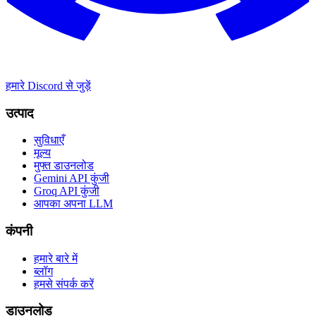
हमारे Discord से जुड़ें
उत्पाद
सुविधाएँ
मूल्य
मुफ्त डाउनलोड
Gemini API कुंजी
Groq API कुंजी
आपका अपना LLM
कंपनी
हमारे बारे में
ब्लॉग
हमसे संपर्क करें
डाउनलोड